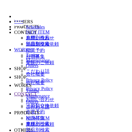
TOP
OTHERS
PRODUCTS
Schedules
NEW ITEM
CONTACT
車種別検索
お問い合わせ
部品別検索
油脂類交換依頼
WORKS
作業予約
Tuning
社員募集
Maintenance
業販のご依頼
Others
SHOP
こだわり話
会社概要
SHOP
Privacy Policy
会社概要
WORKS
Privacy Policy
Tuning
CONTACT
Maintenance
お問い合わせ
Others
油脂類交換依頼
こだわり話
作業予約
PRODUCTS
NEW ITEM
社員募集
車種別検索
業販のご依頼
部品別検索
OTHERS