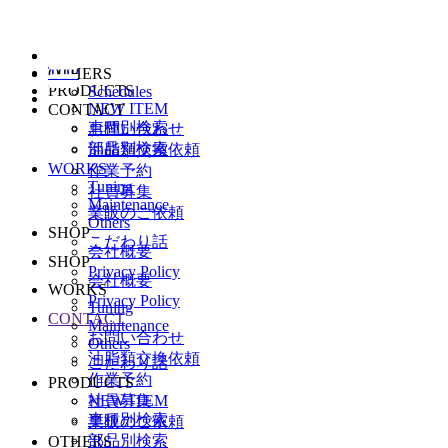
TOP
OTHERS
PRODUCTS
Schedules
NEW ITEM
CONTACT
車種別検索
お問い合わせ
部品別検索
油脂類交換依頼
WORKS
作業予約
Tuning
社員募集
Maintenance
業販のご依頼
Others
SHOP
こだわり話
会社概要
SHOP
Privacy Policy
会社概要
WORKS
Privacy Policy
Tuning
CONTACT
Maintenance
お問い合わせ
Others
油脂類交換依頼
こだわり話
作業予約
PRODUCTS
NEW ITEM
社員募集
車種別検索
業販のご依頼
部品別検索
OTHERS