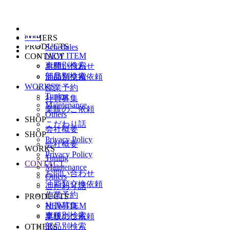
TOP
OTHERS
PRODUCTS
Schedules
NEW ITEM
CONTACT
車種別検索
お問い合わせ
部品別検索
油脂類交換依頼
WORKS
作業予約
Tuning
社員募集
Maintenance
業販のご依頼
Others
SHOP
こだわり話
会社概要
SHOP
Privacy Policy
会社概要
WORKS
Privacy Policy
Tuning
CONTACT
Maintenance
お問い合わせ
Others
油脂類交換依頼
こだわり話
作業予約
PRODUCTS
NEW ITEM
社員募集
車種別検索
業販のご依頼
部品別検索
OTHERS