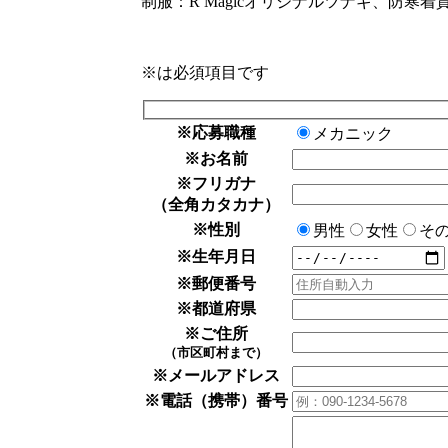
制服：R Magicオリジナルツナギ、防寒着
※
は必須項目です
※
応募職種
メカニック
※
お名前
※
フリガナ
（全角カタカナ）
※
性別
男性
女性
そ
※
生年月日
※
郵便番号
※
都道府県
※
ご住所
（市区町村まで）
※
メールアドレス
※
電話（携帯）番号