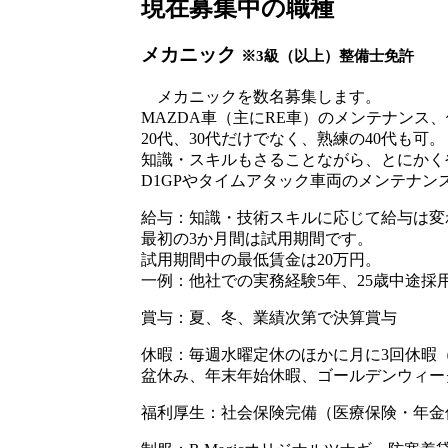
現在募集中の職種
メカニック
※3級（以上）整備士免許
メカニックを数名募集します。
MAZDA車（主にRE車）のメンテナンス
20代、30代だけでなく、熟練の40代も可。
知識・スキルもさることながら、とにかく
D1GPやタイムアタック車両のメンテナ
給与：知識・技術スキルに応じて給与は変
最初の3か月間は試用期間です。
試用期間中の最低賃金は20万円。
一例：他社での実務経験5年、25歳中途採用
賞与：夏、冬、業績次第で決算賞与
休暇：毎週水曜定休のほかに月に3回休暇
盆休み、年末年始休暇、ゴールデンウィー
福利厚生：社会保険完備（医療保険・年金